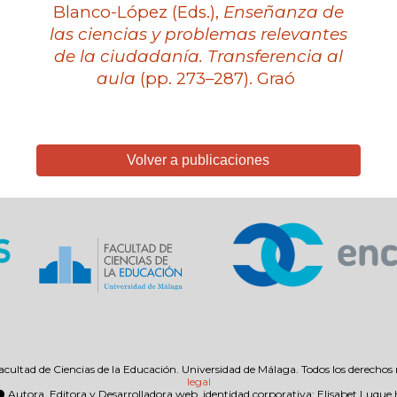
Blanco-López (Eds.),
Enseñanza de
las ciencias y problemas relevantes
de la ciudadanía. Transferencia al
aula
(pp. 273–287). Graó
Volver a publicaciones
ltad de Ciencias de la Educación. Universidad de Málaga. Todos los derechos 
legal
Autora, Editora y Desarrolladora web, identidad corporativa:
Elisabet Luque
⚫