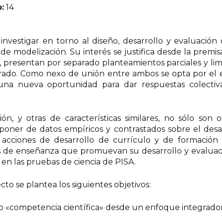
:
14
 investigar en torno al diseño, desarrollo y evaluació
de modelización. Su interés se justifica desde la prem
, presentan por separado planteamientos parciales y limit
rado. Como nexo de unión entre ambos se opta por el
na nueva oportunidad para dar respuestas colectiva
ión, y otras de características similares, no sólo so
poner de datos empíricos y contrastados sobre el desa
s y acciones de desarrollo de currículo y de formació
s de enseñanza que promuevan su desarrollo y evaluació
 en las pruebas de ciencia de PISA.
to se plantea los siguientes objetivos:
cto «competencia científica» desde un enfoque integrador