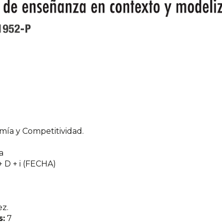
mía y Competitividad.
a
+ D + i (FECHA)
z.
s:
7